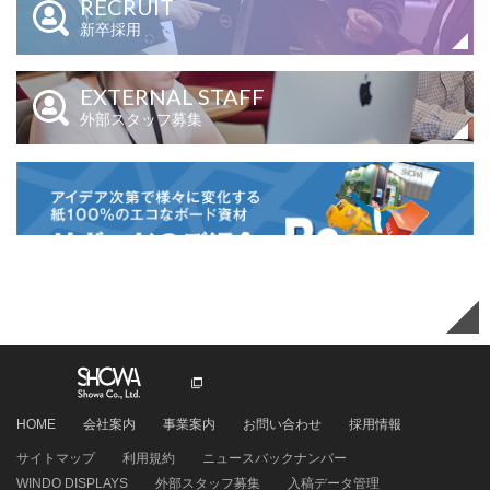
RECRUIT
新卒採用
EXTERNAL STAFF
外部スタッフ募集
EXTERNAL STAFF
外部スタッフ募集
HOME
会社案内
事業案内
お問い合わせ
採用情報
サイトマップ
利用規約
ニュースバックナンバー
WINDO DISPLAYS
外部スタッフ募集
入稿データ管理